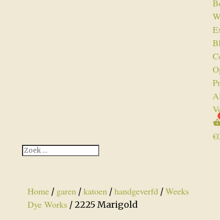
B
W
Ex
B
C
O
P
A
V
€
Home
garen
katoen
handgeverfd
Weeks
/
/
/
/
Dye Works
/ 2225 Marigold