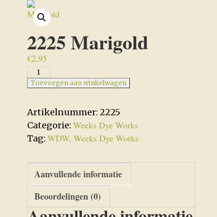
2225 Marigold
€
2,95
2225
Marigold
Toevoegen aan winkelwagen
aantal
Artikelnummer:
2225
Weeks Dye Works
Categorie:
WDW, Weeks Dye Works
Tag:
Aanvullende informatie
Beoordelingen (0)
Aanvullende informatie