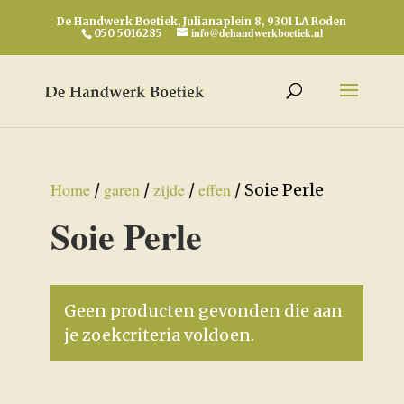
De Handwerk Boetiek, Julianaplein 8, 9301 LA Roden
info@dehandwerkboetiek.nl
050 5016285
Home
garen
zijde
effen
/
/
/
/ Soie Perle
Soie Perle
Geen producten gevonden die aan
je zoekcriteria voldoen.