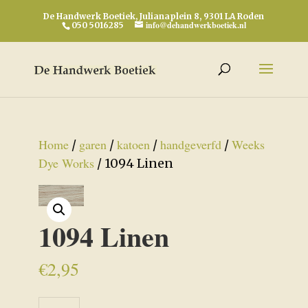
De Handwerk Boetiek, Julianaplein 8, 9301 LA Roden
info@dehandwerkboetiek.nl
050 5016285
Home
garen
katoen
handgeverfd
Weeks
/
/
/
/
Dye Works
/ 1094 Linen
1094 Linen
€
2,95
1094