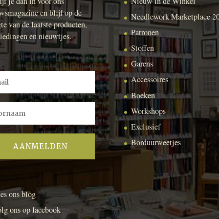
ijf je dan in voor ons
Nieuw in de Winkel
wsmagazine en blijf op de
Needlework Marketplace 2
te van de laatste producten,
Patronen
iedingen en nieuwtjes.
Stoffen
Garens
Accessoires
Boeken
Workshops
Exclusief
Borduurweetjes
es ons blog
lg ons op facebook