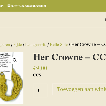
info@dehandwerkboetiek.nl
285
garen
zijde
handgeverfd
Belle Soie
/
/
/
/
/ Her Crowne – C
Her Crowne – CC
€
9,00
CCS
Her
Toevoegen aan win
Crowne
-
CCS-