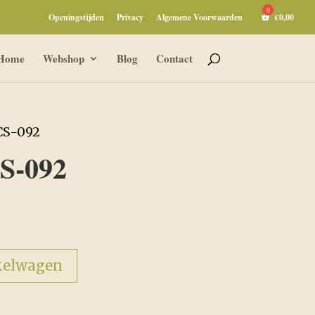
Openingstijden
Privacy
Algemene Voorwaarden
€
0,00
Home
Webshop
Blog
Contact
CS-092
S-092
kelwagen