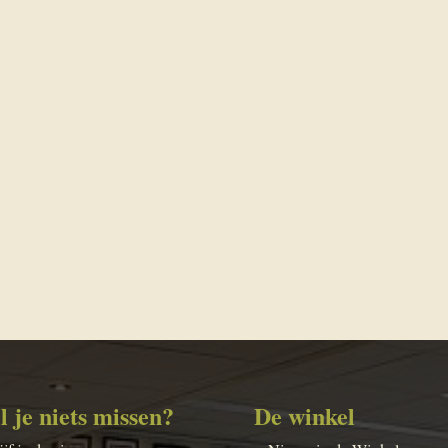
l je niets missen?
De winkel