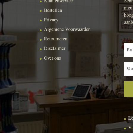
Klantenservice
Schr
nieu
Bestellen
hoog
Privacy
aanb
Algemene Voorwaarden
Retourneren
Disclaimer
Over ons
Le
Vo