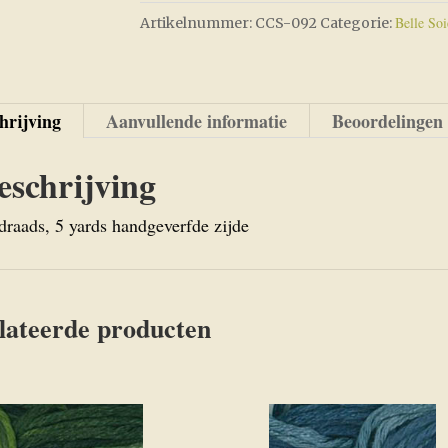
Belle Soi
Artikelnummer:
CCS-092
Categorie:
092
aantal
hrijving
Aanvullende informatie
Beoordelingen 
eschrijving
draads, 5 yards handgeverfde zijde
lateerde producten