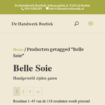
De Handwerk Boetiek, Julianaplein 8, 9301 LA Roden
info@dehandwerkboetiek.nl
050 5016285
Home
/ Producten getagged “Belle
Soie”
Belle Soie
Handgeverfd zijden garen
1
2
3
→
Gesorteer
Resultaat 1–45 van de 118 resultaten wordt getoond