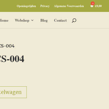
Openingstijden
Privacy
Algemene Voorwaarden
€
0,00
Home
Webshop
Blog
Contact
CCS-004
CS-004
kelwagen