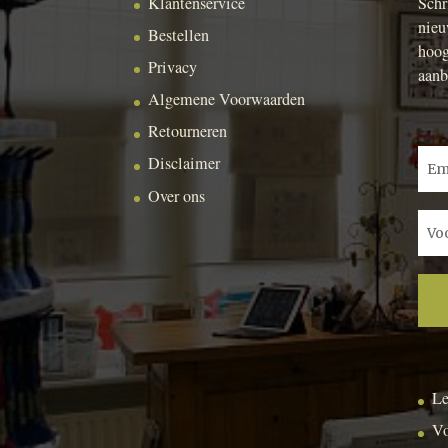
Klantenservice
Schr
nieu
Bestellen
hoog
Privacy
aanb
Algemene Voorwaarden
Retourneren
Disclaimer
Over ons
Le
Vo