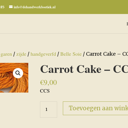
info@dehandwerkboetiek.nl
285
garen
zijde
handgeverfd
Belle Soie
/
/
/
/
/ Carrot Cake – 
Carrot Cake – C
€
9,00
CCS
Carrot
Toevoegen aan win
Cake
-