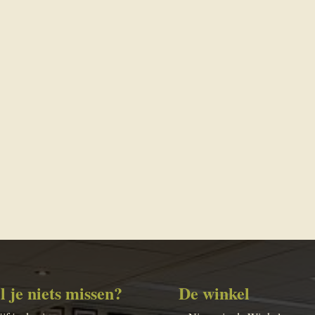
l je niets missen?
De winkel