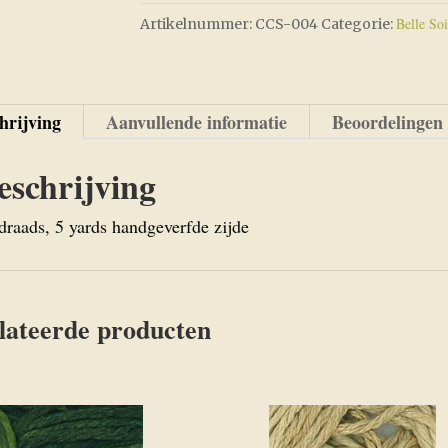
CCS-
Belle Soi
Artikelnummer:
CCS-004
Categorie:
004
aantal
hrijving
Aanvullende informatie
Beoordelingen 
eschrijving
draads, 5 yards handgeverfde zijde
lateerde producten