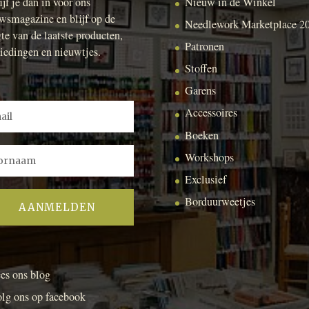
ijf je dan in voor ons
Nieuw in de Winkel
wsmagazine en blijf op de
Needlework Marketplace 2
te van de laatste producten,
Patronen
iedingen en nieuwtjes.
Stoffen
Garens
Accessoires
Boeken
Workshops
Exclusief
Borduurweetjes
es ons blog
lg ons op facebook