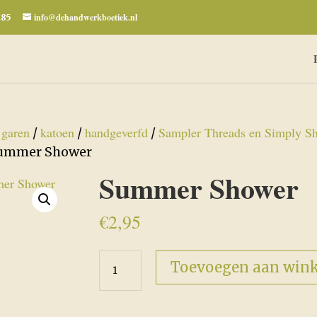
info@dehandwerkboetiek.nl
285
garen
katoen
handgeverfd
Sampler Threads en Simply Sh
/
/
/
/
ummer Shower
Summer Shower
€
2,95
Summer
Toevoegen aan win
Shower
aantal