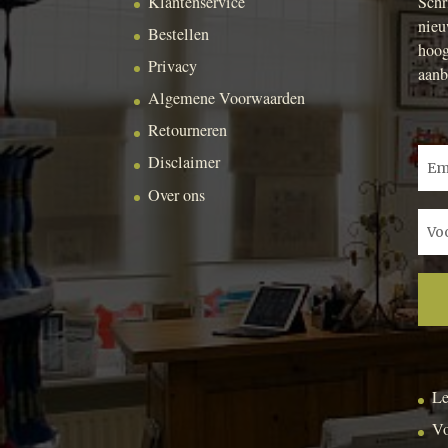
Klantenservice
Schr
nieu
Bestellen
hoog
Privacy
aanb
Algemene Voorwaarden
Retourneren
Disclaimer
Over ons
Le
Vo