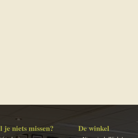
l je niets missen?
De winkel