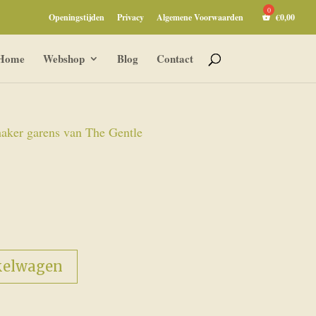
Openingstijden
Privacy
Algemene Voorwaarden
€
0,00
Home
Webshop
Blog
Contact
aker garens van The Gentle
kelwagen