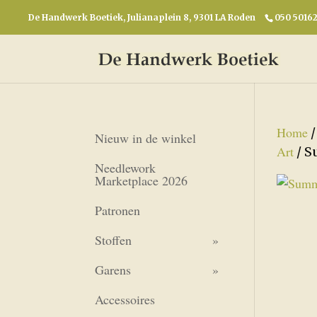
De Handwerk Boetiek, Julianaplein 8, 9301 LA Roden
050 5016
Home
Nieuw in de winkel
Art
/ S
Needlework
Marketplace 2026
Patronen
Stoffen
Garens
Accessoires