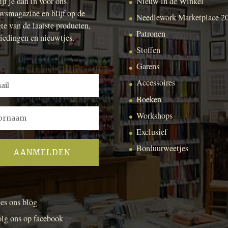
ijf je dan in voor ons
Nieuw in de Winkel
wsmagazine en blijf op de
Needlework Marketplace 2
te van de laatste producten,
Patronen
iedingen en nieuwtjes.
Stoffen
Garens
Accessoires
Boeken
Workshops
Exclusief
Borduurweetjes
es ons blog
lg ons op facebook