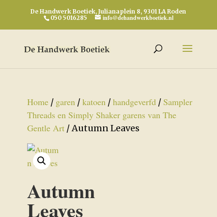
De Handwerk Boetiek, Julianaplein 8, 9301 LA Roden
info@dehandwerkboetiek.nl
050 5016285
Home
garen
katoen
handgeverfd
Sampler
/
/
/
/
Threads en Simply Shaker garens van The
Gentle Art
/ Autumn Leaves
Autumn
Leaves