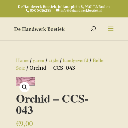
De Handwerk Boetiek, Julianaplein 8, 9301 LA Roden
info@dehandwerkboetiek.nl
050 5016285
Home
garen
zijde
handgeverfd
Belle
/
/
/
/
Soie
/ Orchid – CCS-043
Orchid – CCS-
043
€
9,00