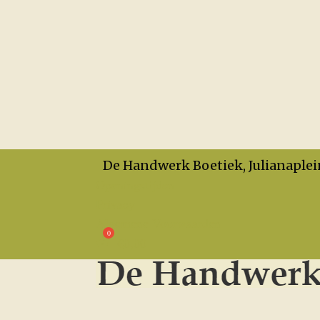
De Handwerk Boetiek, Julianaplei
Openingstijden
Privacy
Algemene Voorwaarden
€
0,00