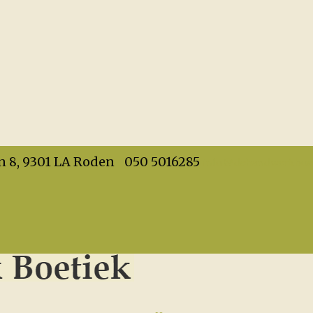
info@dehandwerkboet
n 8, 9301 LA Roden
050 5016285