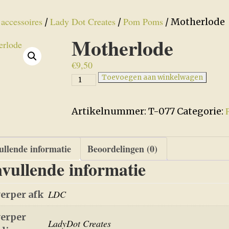
accessoires
Lady Dot Creates
Pom Poms
/
/
/
/ Motherlode
Motherlode
€
9,50
Motherlode
Toevoegen aan winkelwagen
aantal
Artikelnummer:
T-077
Categorie:
llende informatie
Beoordelingen (0)
vullende informatie
LDC
erper afk
erper
LadyDot Creates