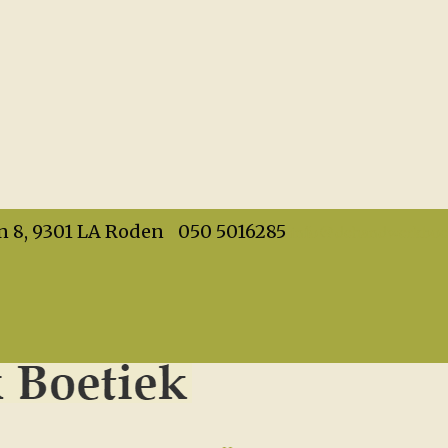
info@dehandwerkboet
n 8, 9301 LA Roden
050 5016285