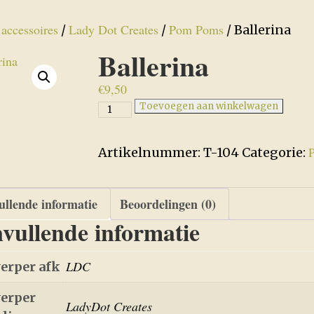
accessoires
Lady Dot Creates
Pom Poms
/
/
/
/ Ballerina
Ballerina
€
9,50
Ballerina
Toevoegen aan winkelwagen
aantal
Artikelnummer:
T-104
Categorie:
llende informatie
Beoordelingen (0)
vullende informatie
LDC
erper afk
erper
LadyDot Creates