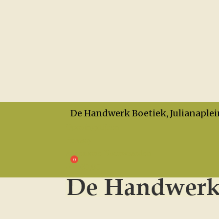
De Handwerk Boetiek, Julianaplei
Openingstijden
Privacy
Algemene Voorwaarden
€
0,00