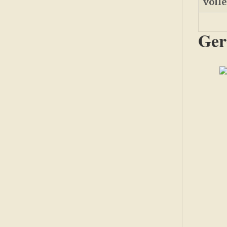
voll
Ger