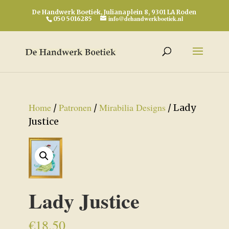
De Handwerk Boetiek, Julianaplein 8, 9301 LA Roden
info@dehandwerkboetiek.nl
050 5016285
Home
Patronen
Mirabilia Designs
/
/
/ Lady
Justice
Lady Justice
€
18,50