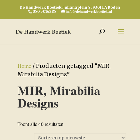
De Handwerk Boetiek, Julianaplein 8, 9301 LA Roden
info@dehandwerkboetiek.nl
050 5016285
Home
/ Producten getagged “MIR,
Mirabilia Designs”
MIR, Mirabilia
Designs
Gesorteerd
Toont alle 40 resultaten
op