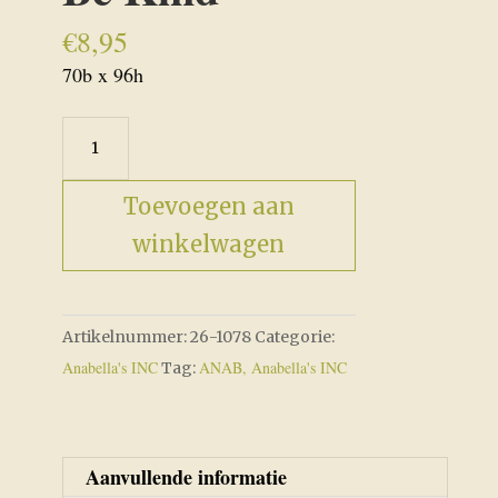
€
8,95
70b x 96h
In
A
World...Be
Toevoegen aan
Kind
winkelwagen
aantal
Artikelnummer:
26-1078
Categorie:
Anabella's INC
ANAB, Anabella's INC
Tag:
Aanvullende informatie