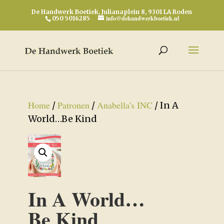
De Handwerk Boetiek, Julianaplein 8, 9301 LA Roden
info@dehandwerkboetiek.nl
050 5016285
Home
Patronen
Anabella's INC
/
/
/ In A
World…Be Kind
In A World…
Be Kind