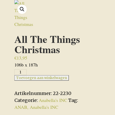
All The Things
Christmas
€
13,95
106b x 187h
All
The
Toevoegen aan winkelwagen
Things
Christmas
Artikelnummer:
22-2230
aantal
Anabella's INC
Categorie:
Tag:
ANAB, Anabella's INC