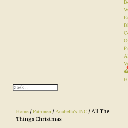
B
W
Ex
B
C
O
P
A
V
€
Home
Patronen
Anabella's INC
/
/
/ All The
Things Christmas