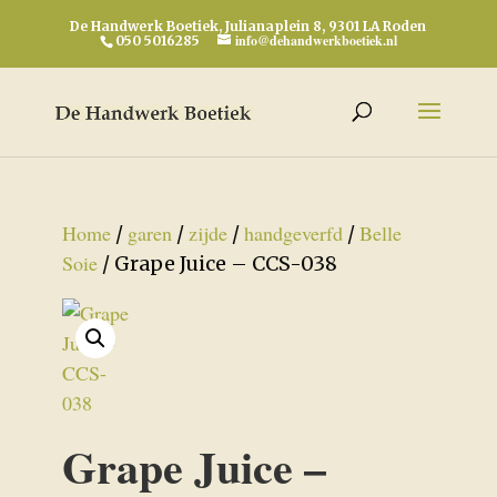
De Handwerk Boetiek, Julianaplein 8, 9301 LA Roden
info@dehandwerkboetiek.nl
050 5016285
Home
garen
zijde
handgeverfd
Belle
/
/
/
/
Soie
/ Grape Juice – CCS-038
Grape Juice –