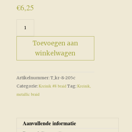
€
6,25
Fine
Braid
#8
Toevoegen aan
Antique
winkelwagen
Gold
Cord
aantal
Artikelnummer:
T_kr-8-205c
Kreinik #8 braid
Kreinik,
Categorie:
Tag:
metallic braid
Aanvullende informatie