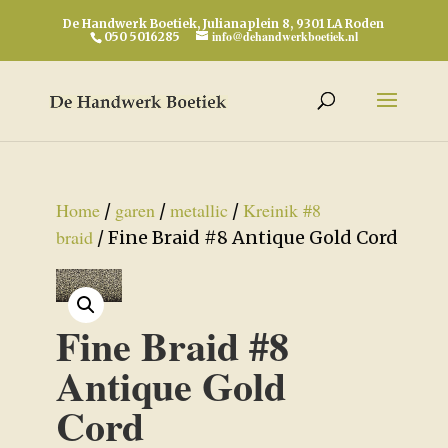
De Handwerk Boetiek, Julianaplein 8, 9301 LA Roden
info@dehandwerkboetiek.nl
050 5016285
Home
garen
metallic
Kreinik #8
/
/
/
braid
/ Fine Braid #8 Antique Gold Cord
Fine Braid #8
Antique Gold
Cord