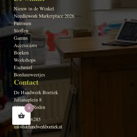
Nieuw in de Winkel
Needlework Marketplace 2026
Patronen
Stoffen
Garens
Accessoires
Boeken
Workshops
Exclusief
Borduurweetjes
Contact
De Handwerk Boetiek
Julianaplein 8
9301 LA Roden
0
050 50 16285
info@dehandwerkboetiek.nl