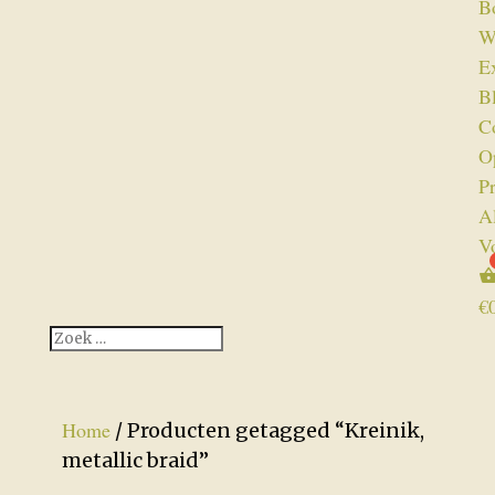
B
W
Ex
B
C
O
P
A
V
€
Home
/ Producten getagged “Kreinik,
metallic braid”