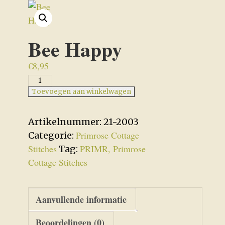
Bee Happy
€
8,95
Bee
Happy
Toevoegen aan winkelwagen
aantal
Artikelnummer:
21-2003
Primrose Cottage
Categorie:
Stitches
PRIMR, Primrose
Tag:
Cottage Stitches
Aanvullende informatie
Beoordelingen (0)