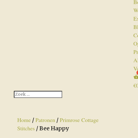
B
W
Ex
B
C
O
P
A
V
€
Home
Patronen
Primrose Cottage
/
/
Stitches
/ Bee Happy