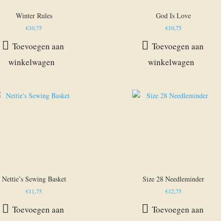
Winter Rules
God Is Love
€
10,75
€
10,75
Toevoegen aan
Toevoegen aan
winkelwagen
winkelwagen
Nettie’s Sewing Basket
Size 28 Needleminder
€
11,75
€
12,75
Toevoegen aan
Toevoegen aan