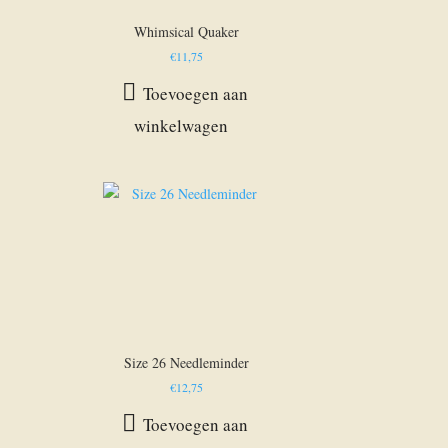
Whimsical Quaker
€
11,75
Toevoegen aan
winkelwagen
Size 26 Needleminder
€
12,75
Toevoegen aan