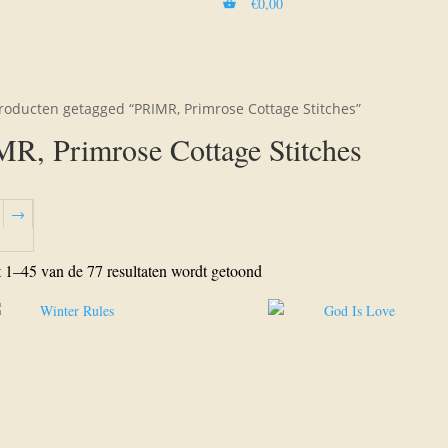
€
0,00
roducten getagged “PRIMR, Primrose Cottage Stitches”
R, Primrose Cottage Stitches
→
Gesorteerd
t 1–45 van de 77 resultaten wordt getoond
op
nieuwste