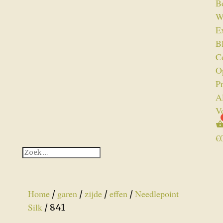
B
W
Ex
B
C
O
P
A
V
€
Home
garen
zijde
effen
Needlepoint
/
/
/
/
Silk
/ 841