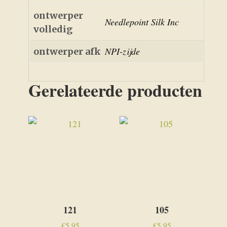
ontwerper
Needlepoint Silk Inc
volledig
NPI-zijde
ontwerper afk
Gerelateerde producten
121
105
€
5,95
€
5,95