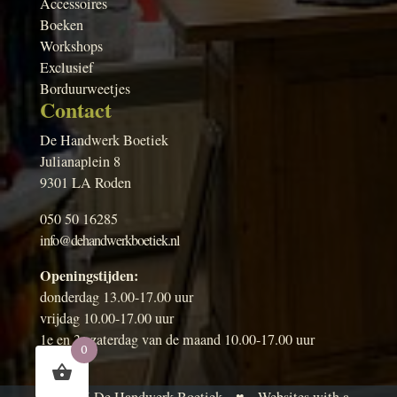
Accessoires
Boeken
Workshops
Exclusief
Borduurweetjes
Contact
De Handwerk Boetiek
Julianaplein 8
9301 LA Roden
050 50 16285
info@dehandwerkboetiek.nl
Openingstijden:
donderdag 13.00-17.00 uur
vrijdag 10.00-17.00 uur
1e en 3e zaterdag van de maand 10.00-17.00 uur
0
© 2026
De Handwerk Boetiek
♥
Websites with a