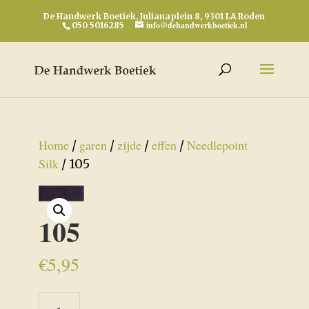
De Handwerk Boetiek, Julianaplein 8, 9301 LA Roden
info@dehandwerkboetiek.nl
050 5016285
Home
garen
zijde
effen
Needlepoint
/
/
/
/
Silk
/ 105
105
€
5,95
105