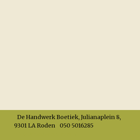
De Handwerk Boetiek, Julianaplein 8,
9301 LA Roden
050 5016285
info@dehandwerkboetiek.nl