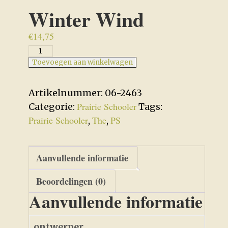
Winter Wind
€
14,75
Winter
Wind
Toevoegen aan winkelwagen
aantal
Artikelnummer:
06-2463
Prairie Schooler
Categorie:
Tags:
Prairie Schooler
The
PS
,
,
Aanvullende informatie
Beoordelingen (0)
Aanvullende informatie
ontwerper