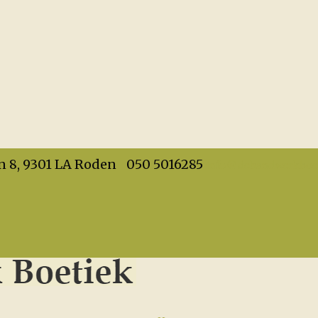
info@dehandwerkboet
n 8, 9301 LA Roden
050 5016285