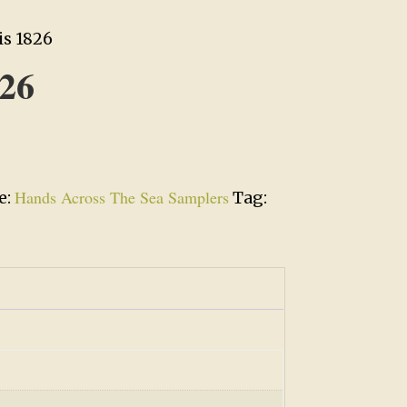
is 1826
826
Hands Across The Sea Samplers
e:
Tag: