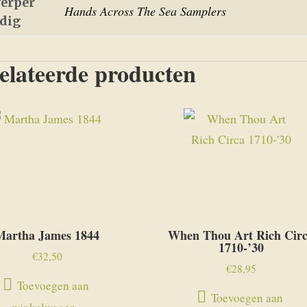
erper
Hands Across The Sea Samplers
edig
elateerde producten
Martha James 1844
When Thou Art Rich Cir
1710-’30
€
32,50
€
28,95
Toevoegen aan
Toevoegen aan