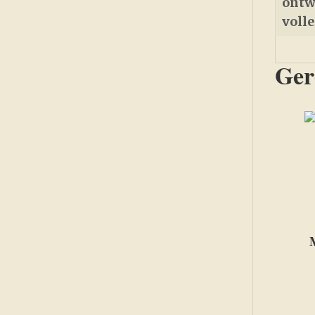
ontw
voll
Ger