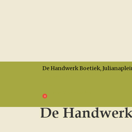
De Handwerk Boetiek, Julianaplei
Openingstijden
Privacy
Algemene Voorwaarden
€
0,00