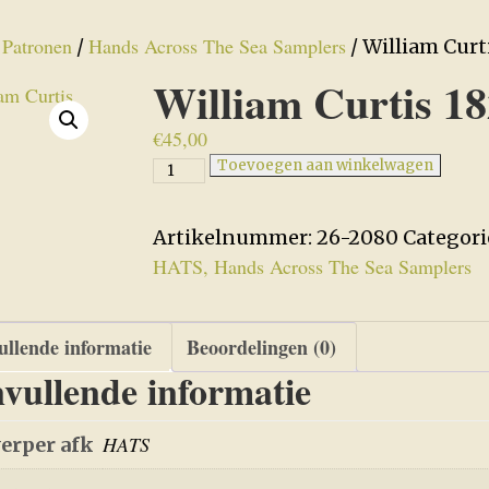
Patronen
Hands Across The Sea Samplers
/
/
/ William Curt
William Curtis 1
€
45,00
William
Toevoegen aan winkelwagen
Curtis
1826
Artikelnummer:
26-2080
Categori
aantal
HATS, Hands Across The Sea Samplers
llende informatie
Beoordelingen (0)
vullende informatie
HATS
erper afk