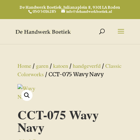
De Handwerk Boetiek, Julianaplein 8, 9301 LA Roden
info@dehandwerkboetiek.nl
050 5016285
Home
garen
katoen
handgeverfd
Classic
/
/
/
/
Colorworks
/ CCT-075 Wavy Navy
CCT-075 Wavy
Navy