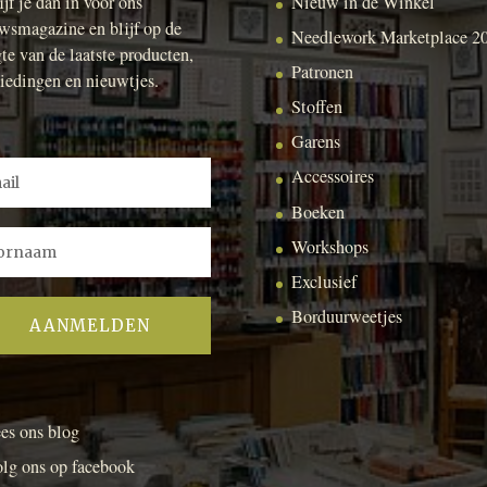
ijf je dan in voor ons
Nieuw in de Winkel
wsmagazine en blijf op de
Needlework Marketplace 2
te van de laatste producten,
Patronen
iedingen en nieuwtjes.
Stoffen
Garens
Accessoires
Boeken
Workshops
Exclusief
Borduurweetjes
es ons blog
lg ons op facebook