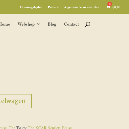
Openingstijden
Privacy
Algemene Voorwaarden
€
0,00
Home
Webshop
Blog
Contact
kelwagen
ouse, The
The
SCAR
Scarlett House
Tags:
,
,