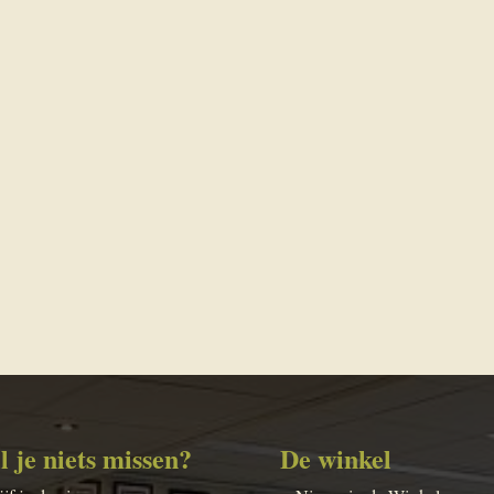
l je niets missen?
De winkel