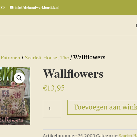
info@dehandwerkboetiek.nl
285
Patronen
Scarlett House, The
/
/
/ Wallflowers
Wallflowers
€
13,95
Wallflowers
Toevoegen aan win
aantal
Scarlett H
Artikelnummer:
25-2000
Categorie: