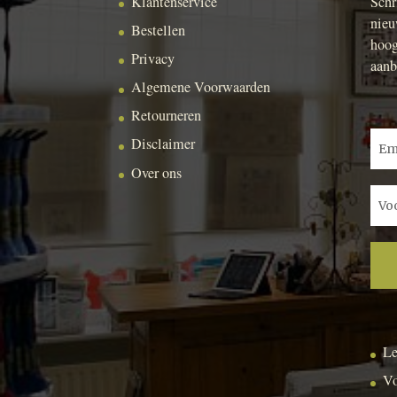
Klantenservice
Schr
nieu
Bestellen
hoog
Privacy
aanb
Algemene Voorwaarden
Retourneren
Disclaimer
Over ons
Le
Vo