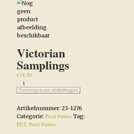
Victorian
Samplings
€
18,50
Victorian
Samplings
Toevoegen aan winkelwagen
aantal
Artikelnummer:
23-1276
Petal Pusher
Categorie:
Tag:
PET, Petal Pusher