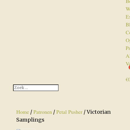
B
W
Ex
B
C
O
P
A
V
€
Home
Patronen
Petal Pusher
/
/
/ Victorian
Samplings