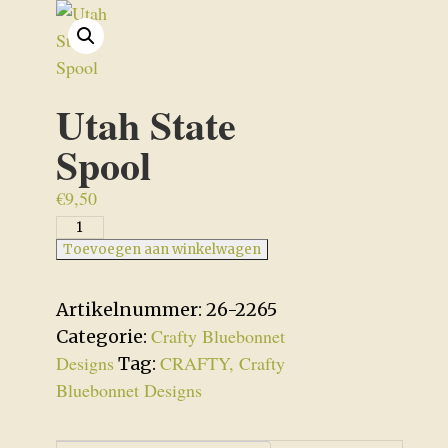
Utah State
Spool
€
9,50
Utah
State
Toevoegen aan winkelwagen
Spool
aantal
Artikelnummer:
26-2265
Crafty Bluebonnet
Categorie:
Designs
CRAFTY, Crafty
Tag:
Bluebonnet Designs