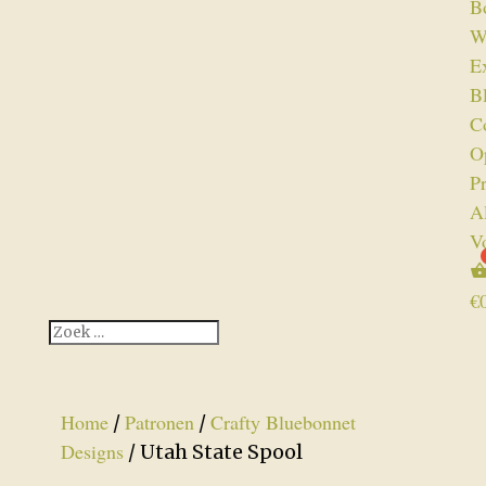
B
W
Ex
B
C
O
P
A
V
€
Home
Patronen
Crafty Bluebonnet
/
/
Designs
/ Utah State Spool