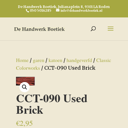
De Handwerk Boetiek, Julianaplein 8, 9301 LA Roden
info@dehandwerkboetiek.nl
050 5016285
Home
garen
katoen
handgeverfd
Classic
/
/
/
/
Colorworks
/ CCT-090 Used Brick
CCT-090 Used
Brick
€
2,95