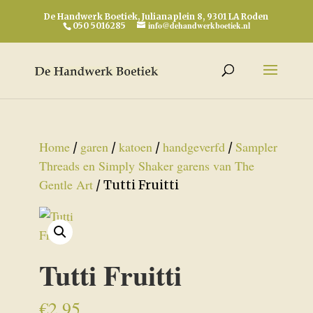
De Handwerk Boetiek, Julianaplein 8, 9301 LA Roden
info@dehandwerkboetiek.nl
050 5016285
Home
garen
katoen
handgeverfd
Sampler
/
/
/
/
Threads en Simply Shaker garens van The
Gentle Art
/ Tutti Fruitti
Tutti Fruitti
€
2,95