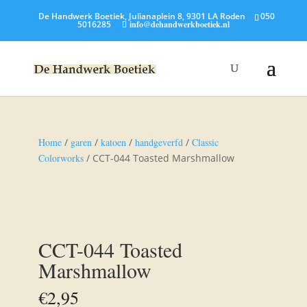
De Handwerk Boetiek, Julianaplein 8, 9301 LA Roden
050
5016285
info@dehandwerkboetiek.nl
Home
/
garen
/
katoen
/
handgeverfd
/
Classic
Colorworks
/ CCT-044 Toasted Marshmallow
CCT-044 Toasted
Marshmallow
€
2,95