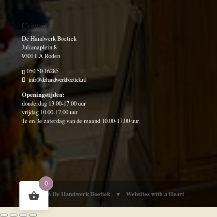
Contact
De Handwerk Boetiek
Julianaplein 8
9301 LA Roden
050 50 16285
info@dehandwerkboetiek.nl
Openingstijden:
donderdag 13.00-17.00 uur
vrijdag 10.00-17.00 uur
1e en 3e zaterdag van de maand 10.00-17.00 uur
0
De Handwerk Boetiek
Websites with a Heart
© 2026
♥