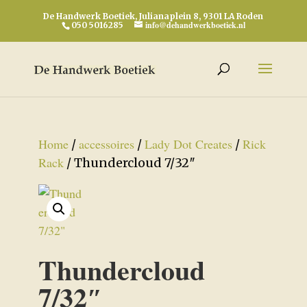
De Handwerk Boetiek, Julianaplein 8, 9301 LA Roden
info@dehandwerkboetiek.nl
050 5016285
Home
accessoires
Lady Dot Creates
Rick
/
/
/
Rack
/ Thundercloud 7/32″
Thundercloud
7/32″