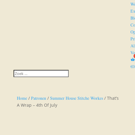
Wo
Ex
Bl
Co
Op
Pr
Al
Vo
€
0
Home
/
Patronen
/
Summer House Stitche Workes
/ That’s
A Wrap – 4th Of July