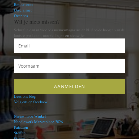
Retourneren
Disclaimer
Over ons
Wil je niets missen?
Schrijf je dan in voor ons nieuwsmagazine en blijf op de hoogte van de
laatste producten, aanbiedingen en nieuwtjes.
Lees ons blog
Volg ons op facebook
De winkel
Nieuw in de Winkel
Needlework Marketplace 2026
Patronen
Stoffen
Garens