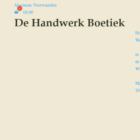
Algemene Voorwaarden
€
0,00
H
We
in
de
Wi
Ma
20