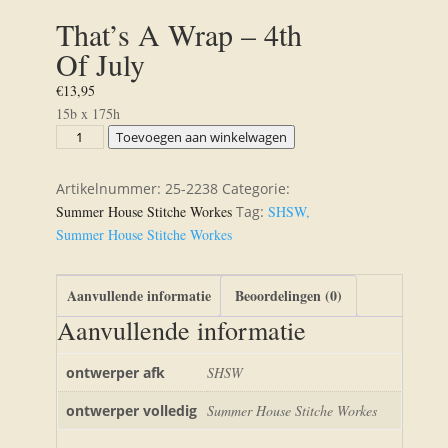
That’s A Wrap – 4th
Of July
€
13,95
15b x 175h
That's
Toevoegen aan winkelwagen
A
Wrap
Artikelnummer:
25-2238
Categorie:
-
Summer House Stitche Workes
Tag:
SHSW,
4th
Summer House Stitche Workes
Of
July
Aanvullende informatie
Beoordelingen (0)
aantal
Aanvullende informatie
ontwerper afk
SHSW
ontwerper volledig
Summer House Stitche Workes