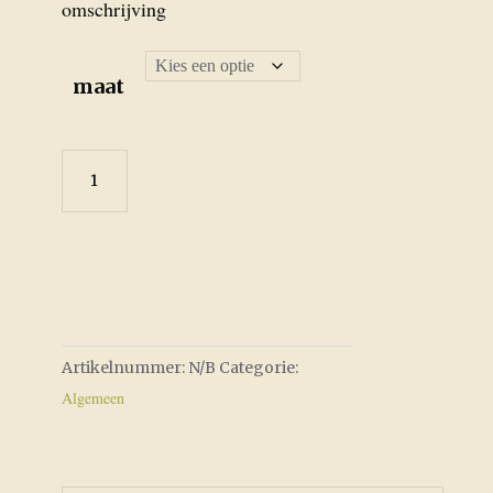
tot
omschrijving
€2,00
maat
teststoffen
aantal
Toevoegen aan
winkelwagen
Artikelnummer:
N/B
Categorie:
Algemeen