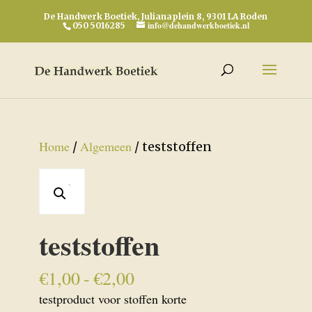
De Handwerk Boetiek, Julianaplein 8, 9301 LA Roden
info@dehandwerkboetiek.nl
050 5016285
Home
Algemeen
/
/ teststoffen
teststoffen
Prijsklasse:
€
1,00
-
€
2,00
€1,00
testproduct voor stoffen korte