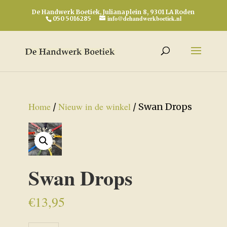
De Handwerk Boetiek, Julianaplein 8, 9301 LA Roden
info@dehandwerkboetiek.nl
050 5016285
Home
Nieuw in de winkel
/
/ Swan Drops
Swan Drops
€
13,95