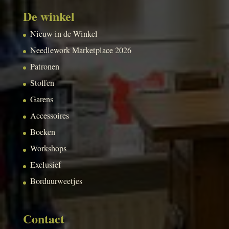
De winkel
Nieuw in de Winkel
Needlework Marketplace 2026
Patronen
Stoffen
Garens
Accessoires
Boeken
Workshops
Exclusief
Borduurweetjes
Contact