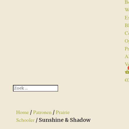
B
W
Ex
B
C
O
P
A
V
€
Home
Patronen
Prairie
/
/
Schooler
/ Sunshine & Shadow