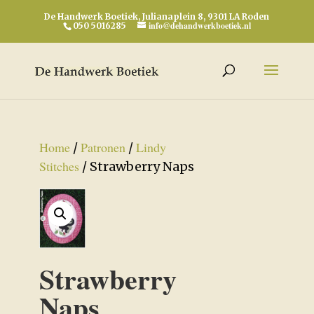
De Handwerk Boetiek, Julianaplein 8, 9301 LA Roden
info@dehandwerkboetiek.nl
050 5016285
Home
Patronen
Lindy
/
/
Stitches
/ Strawberry Naps
Strawberry
Naps