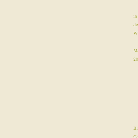
in
de
Wi
Ma
2
Bl
Co