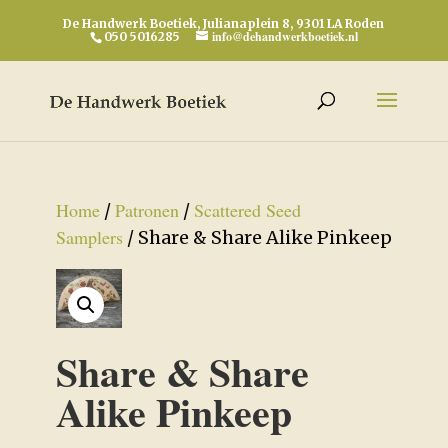
De Handwerk Boetiek, Julianaplein 8, 9301 LA Roden
info@dehandwerkboetiek.nl
050 5016285
Home
Patronen
Scattered Seed
/
/
Samplers
/ Share & Share Alike Pinkeep
Share & Share
Alike Pinkeep