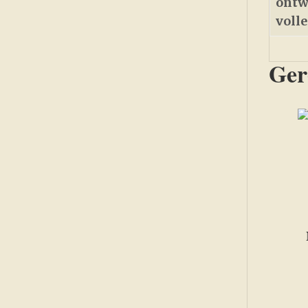
ontw
voll
Ger