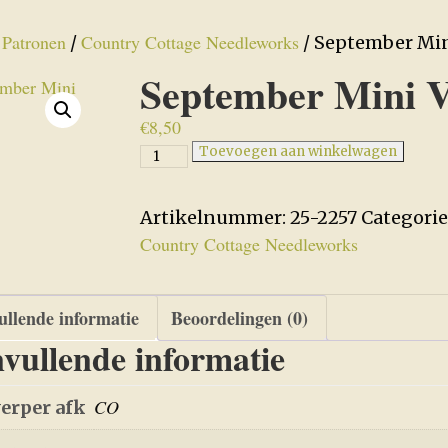
Patronen
Country Cottage Needleworks
/
/
/ September Min
September Mini V
€
8,50
September
Toevoegen aan winkelwagen
Mini
Village
Artikelnummer:
25-2257
Categorie
aantal
Country Cottage Needleworks
llende informatie
Beoordelingen (0)
vullende informatie
CO
erper afk