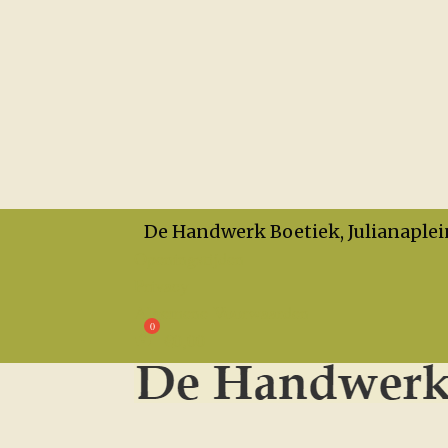
De Handwerk Boetiek, Julianaplei
Openingstijden
Privacy
Algemene Voorwaarden
€
0,00