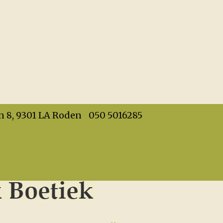
info@dehandwerkboet
n 8, 9301 LA Roden
050 5016285