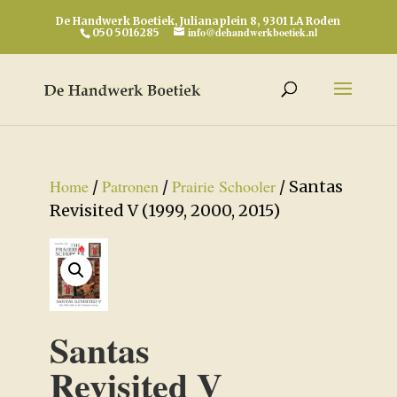
De Handwerk Boetiek, Julianaplein 8, 9301 LA Roden
info@dehandwerkboetiek.nl
050 5016285
Home
Patronen
Prairie Schooler
/
/
/ Santas
Revisited V (1999, 2000, 2015)
Santas
Revisited V