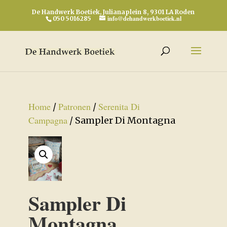
De Handwerk Boetiek, Julianaplein 8, 9301 LA Roden
info@dehandwerkboetiek.nl
050 5016285
Home
Patronen
Serenita Di
/
/
Campagna
/ Sampler Di Montagna
Sampler Di
Montagna