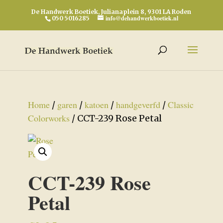
De Handwerk Boetiek, Julianaplein 8, 9301 LA Roden
info@dehandwerkboetiek.nl
050 5016285
Home
garen
katoen
handgeverfd
Classic
/
/
/
/
Colorworks
/ CCT-239 Rose Petal
CCT-239 Rose
Petal