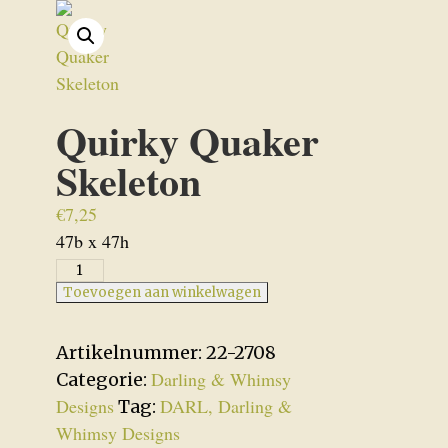
Quirky Quaker
Skeleton
€
7,25
47b x 47h
Quirky
Quaker
Toevoegen aan winkelwagen
Skeleton
aantal
Artikelnummer:
22-2708
Darling & Whimsy
Categorie:
Designs
DARL, Darling &
Tag:
Whimsy Designs