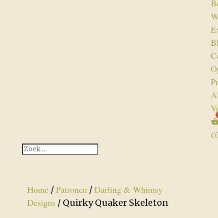
B
W
Ex
B
C
O
P
A
V
€
Home
Patronen
Darling & Whimsy
/
/
Designs
/ Quirky Quaker Skeleton