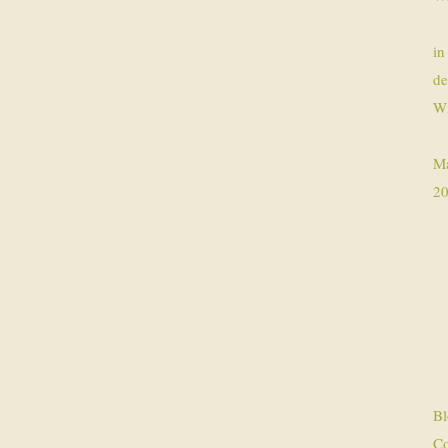
in
de
Wi
Ma
2
Bl
Co