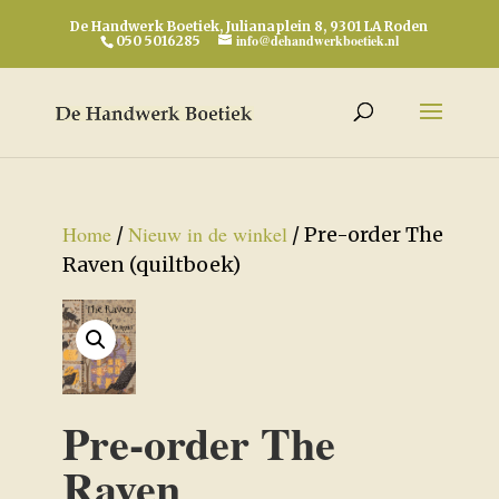
De Handwerk Boetiek, Julianaplein 8, 9301 LA Roden
info@dehandwerkboetiek.nl
050 5016285
Home
Nieuw in de winkel
/
/ Pre-order The
Raven (quiltboek)
Pre-order The
Raven