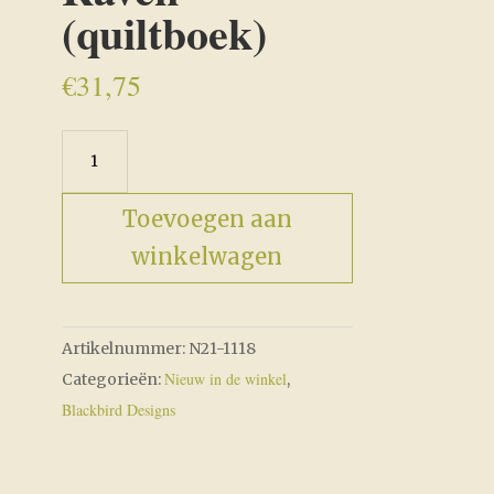
(quiltboek)
€
31,75
Pre-
order
The
Toevoegen aan
Raven
winkelwagen
(quiltboek)
aantal
Artikelnummer:
N21-1118
Nieuw in de winkel
Categorieën:
,
Blackbird Designs