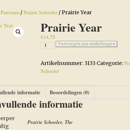
Patronen
Prairie Schooler
/
/
/ Prairie Year
Prairie Year
€
14,75
Prairie
Toevoegen aan winkelwagen
Year
aantal
Pr
Artikelnummer:
3133
Categorie:
Schooler
llende informatie
Beoordelingen (0)
vullende informatie
erper
Prairie Schooler, The
edig