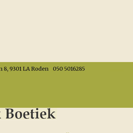
info@dehandwerkboet
n 8, 9301 LA Roden
050 5016285