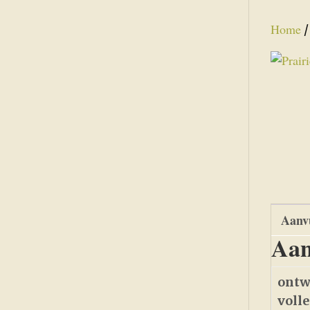
Home
Aanvu
Aan
ontw
voll