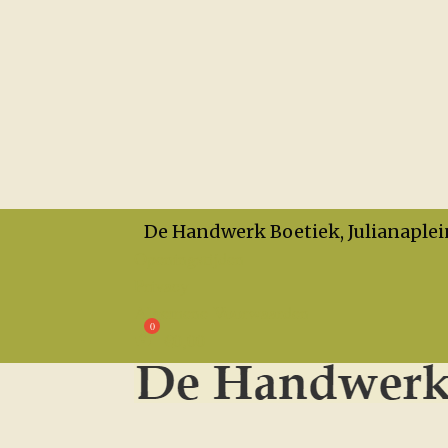
De Handwerk Boetiek, Julianaplei
Openingstijden
Privacy
Algemene Voorwaarden
€
0,00