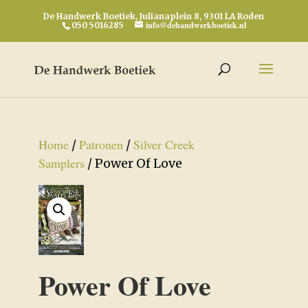
De Handwerk Boetiek, Julianaplein 8, 9301 LA Roden
info@dehandwerkboetiek.nl
050 5016285
Home
Patronen
Silver Creek
/
/
Samplers
/ Power Of Love
Power Of Love