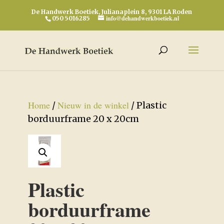
De Handwerk Boetiek, Julianaplein 8, 9301 LA Roden
info@dehandwerkboetiek.nl
050 5016285
Home
Nieuw in de winkel
/
/ Plastic
borduurframe 20 x 20cm
Plastic
borduurframe