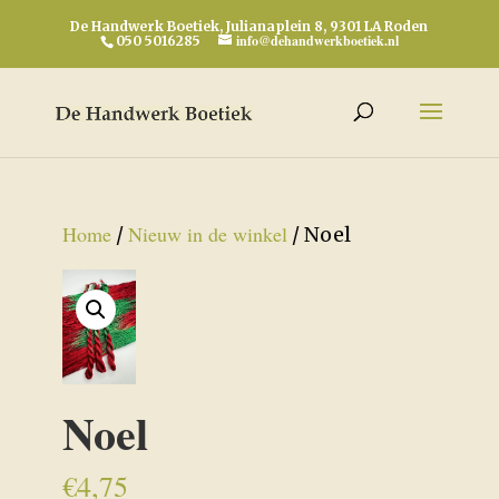
De Handwerk Boetiek, Julianaplein 8, 9301 LA Roden
info@dehandwerkboetiek.nl
050 5016285
Home
Nieuw in de winkel
/
/ Noel
Noel
€
4,75